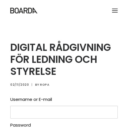
| START
DIGITAL RÅDGIVNING
| RÅDGIVNING
FÖR LEDNING OCH
| DEMO
STYRELSE
| OM
LOGGA IN
02/11/2020
|
BY
ROPA
Search
Username or E-mail
Password