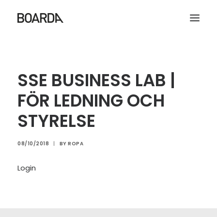
| START
SSE BUSINESS LAB |
| RÅDGIVNING
FÖR LEDNING OCH
| DEMO
STYRELSE
| OM
LOGGA IN
08/10/2018
|
BY
ROPA
Search
Login